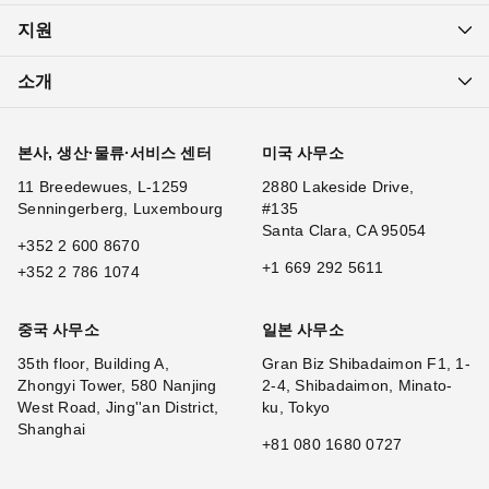
지원
소개
본사, 생산·물류·서비스 센터
미국 사무소
11 Breedewues, L-1259
2880 Lakeside Drive,
Senningerberg, Luxembourg
#135
Santa Clara, CA 95054
+352 2 600 8670
+1 669 292 5611
+352 2 786 1074
중국 사무소
일본 사무소
35th floor, Building A,
Gran Biz Shibadaimon F1, 1-
Zhongyi Tower, 580 Nanjing
2-4, Shibadaimon, Minato-
West Road, Jing''an District,
ku, Tokyo
Shanghai
+81 080 1680 0727