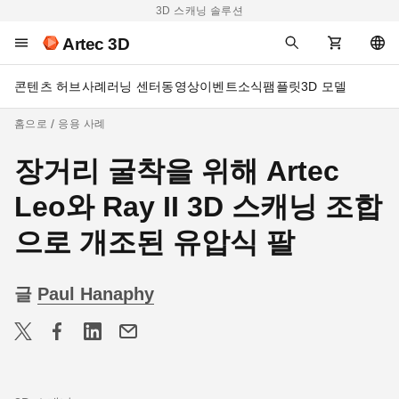
3D 스캐닝 솔루션
Artec 3D
콘텐츠 허브
사례
러닝 센터
동영상
이벤트
소식
팸플릿
3D 모델
홈으로
응용 사례
장거리 굴착을 위해 Artec
Leo와 Ray II 3D 스캐닝 조합
으로 개조된 유압식 팔
글
Paul Hanaphy