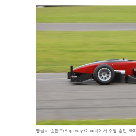
앵글시 순환로(Anglesey Circuit)에서 주행 중인 SBD 