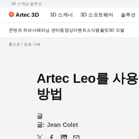
3D 스캐닝 솔루션
Artec 3D
3D 스캐너
3D 소프트웨어
솔루션
콘텐츠 허브
사례
러닝 센터
동영상
이벤트
소식
팸플릿
3D 모델
홈으로
응용 사례
Artec Leo를
방법
글
글: Jean Colet