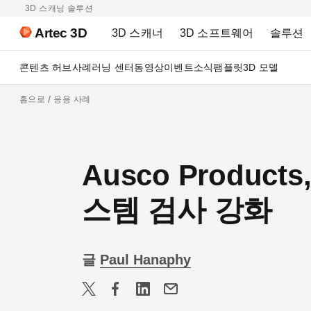
3D 스캐닝 솔루션
Artec 3D
3D 스캐너
3D 소프트웨어
솔루션
콘텐츠 허브
사례
러닝 센터
동영상
이벤트
소식
팸플릿
3D 모델
홈으로
응용 사례
Ausco Produc
스템 검사 강화
글
Paul Hanaphy