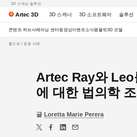
3D 스캐닝 솔루션
Artec 3D
3D 스캐너
3D 소프트웨어
솔루션
콘텐츠 허브
사례
러닝 센터
동영상
이벤트
소식
팸플릿
3D 모델
홈으로
응용 사례
Artec Ray와 
에 대한 법의학 
글
Loretta Marie Perera