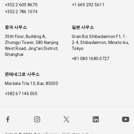
+352 2 600 8670
+1 669 292 5611
+352 2 786 1074
중국 사무소
일본 사무소
35th floor, Building A,
Gran Biz Shibadaimon F1, 1-
Zhongyi Tower, 580 Nanjing
2-4, Shibadaimon, Minato-ku,
West Road, Jing''an District,
Tokyo
Shanghai
+81 080 1680 0727
몬테네그로 사무소
Maršala Tita 10, Bar, 85000
+382 67 146 005