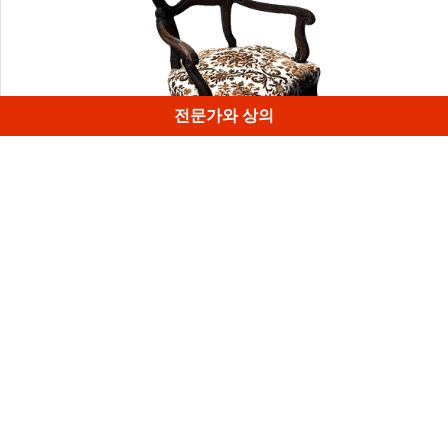
전문가와 상의
우아한시트가 깔린 의자.스캔하기에상당히복잡한물체-광택
이나는검은목재와얇은등받이, 그리고 암 부분은특별한접근
이필요했습니다.
1
/
4
Artec 3D의 월간 뉴스레터 구독 신청