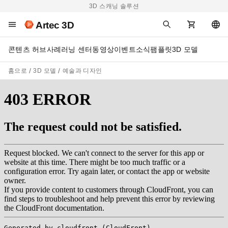
3D 스캐닝 솔루션
Artec 3D
콘텐츠 허브
사례
러닝 센터
동영상
이벤트
소식
팸플릿
3D 모델
홈으로
3D 모델
예술과 디자인