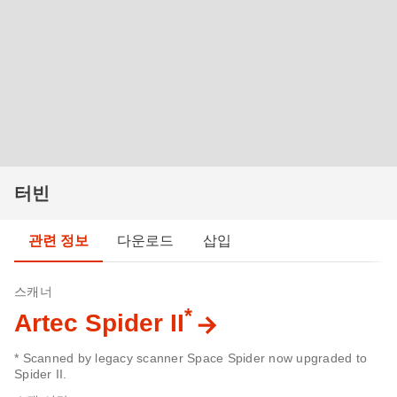
터빈
관련 정보
다운로드
삽입
스캐너
*
Artec Spider II
* Scanned by legacy scanner Space Spider now upgraded to
Spider II.