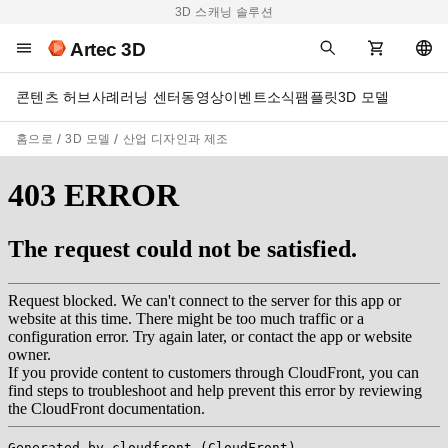
3D 스캐닝 솔루션
Artec 3D
콘텐츠 허브
사례
러닝 센터
동영상
이벤트
소식
팸플릿
3D 모델
홈으로
3D 모델
산업 디자인과 제조