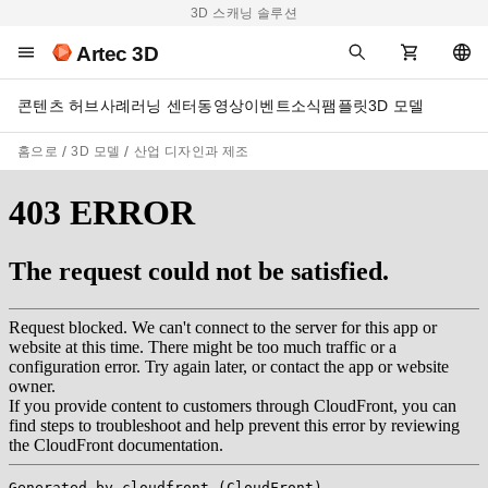
3D 스캐닝 솔루션
Artec 3D
콘텐츠 허브
사례
러닝 센터
동영상
이벤트
소식
팸플릿
3D 모델
홈으로
3D 모델
산업 디자인과 제조