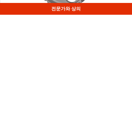
전문가와 상의
복잡한 기계 부품의 정확한 디지털 트윈이 5분 간의 스캐닝
과 10분 간의 처리 작업을 거쳐 만들어졌으며 모든 구멍, 치
아, 오목한 치간 공간이 완벽하게 캡처되었습니다.
1
/
4
Artec 3D의 월간 뉴스레터 구독 신청
유용한 가이드, 사용 방법 등
이메일