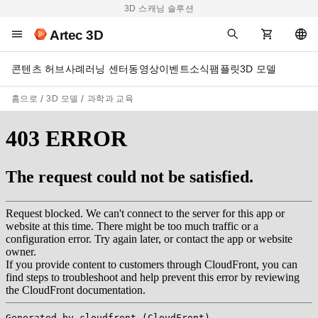
3D 스캐닝 솔루션
Artec 3D
콘텐츠 허브
사례
러닝 센터
동영상
이벤트
소식
팸플릿
3D 모델
홈으로
3D 모델
과학과 교육