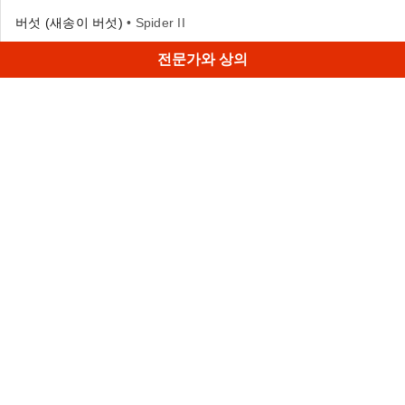
버섯 (새송이 버섯)
• Spider II
전문가와 상의
이 새송이 버섯은 크기와 두께 때문에 매우 쉽게 스캔 할 수
있었습니다.