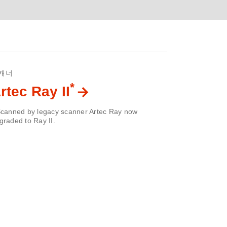
캐너
*
rtec Ray II
Scanned by legacy scanner Artec Ray now
graded to Ray II.
×
|