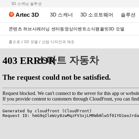
3D 스캐닝 솔루션
Artec 3D
3D 스캐너
3D 소프트웨어
솔루션
콘텐츠 허브
사례
러닝 센터
동영상
이벤트
소식
팸플릿
3D 모델
홈으로
3D 모델
산업 디자인과 제조
스마트 자동차