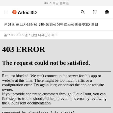
3D 스캐닝 솔루션
Artec 3D
콘텐츠 허브
사례
러닝 센터
동영상
이벤트
소식
팸플릿
3D 모델
홈으로
3D 모델
산업 디자인과 제조