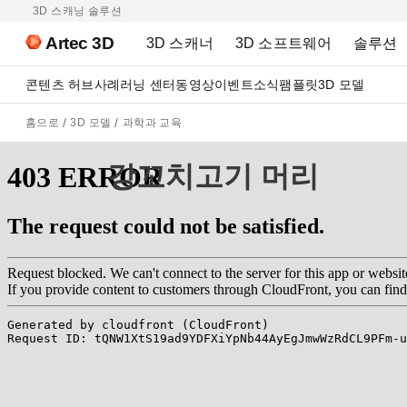
3D 스캐닝 솔루션
Artec 3D
3D 스캐너
3D 소프트웨어
솔루션
콘텐츠 허브
사례
러닝 센터
동영상
이벤트
소식
팸플릿
3D 모델
홈으로
3D 모델
과학과 교육
강꼬치고기 머리