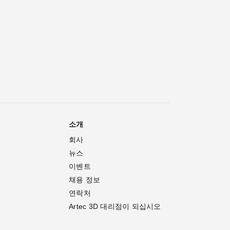
소개
회사
뉴스
이벤트
채용 정보
연락처
Artec 3D 대리점이 되십시오