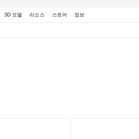
3D 모델
리소스
스토어
정보