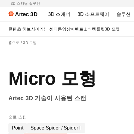
3D 스캐닝 솔루션
Artec 3D
3D 스캐너
3D 소프트웨어
솔루션
콘텐츠 허브
사례
러닝 센터
동영상
이벤트
소식
팸플릿
3D 모델
홈으로
3D 모델
Micro 모형
Artec 3D 기술이 사용된 스캔
으로 스캔
Point
Space Spider / Spider II