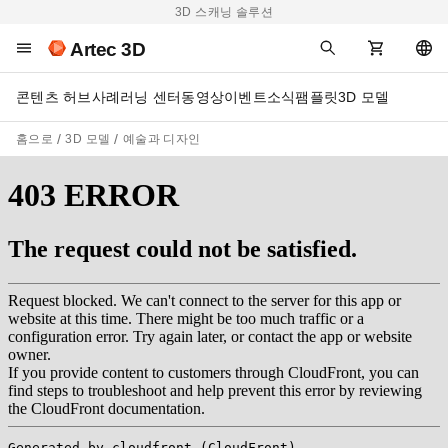
3D 스캐닝 솔루션
Artec 3D
콘텐츠 허브
사례
러닝 센터
동영상
이벤트
소식
팸플릿
3D 모델
홈으로
3D 모델
예술과 디자인