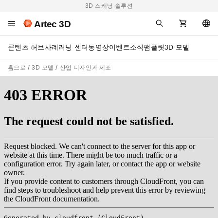
3D 스캐닝 솔루션
Artec 3D
콘텐츠 허브
사례
러닝 센터
동영상
이벤트
소식
팸플릿
3D 모델
홈으로
3D 모델
산업 디자인과 제조