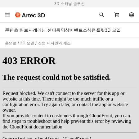
3D 스캐닝 솔루션
Artec 3D
콘텐츠 허브
사례
러닝 센터
동영상
이벤트
소식
팸플릿
3D 모델
홈으로
3D 모델
산업 디자인과 제조