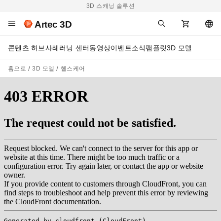
3D 스캐닝 솔루션
Artec 3D
콘텐츠 허브
사례
러닝 센터
동영상
이벤트
소식
팸플릿
3D 모델
홈으로
3D 모델
헬스케어