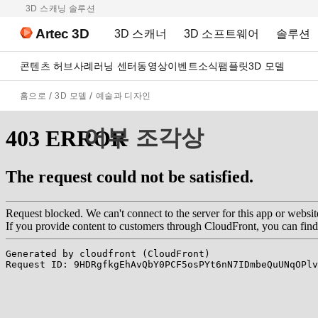
3D 스캐닝 솔루션
Artec 3D
3D 스캐너
3D 소프트웨어
솔루션
콘텐츠 허브
사례
러닝 센터
동영상
이벤트
소식
팸플릿
3D 모델
홈으로
3D 모델
예술과 디자인
어부 조각상