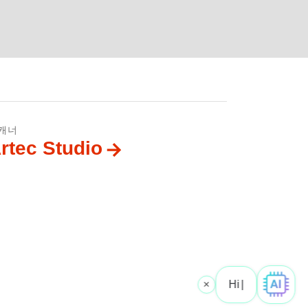
캐너
rtec Studio
×
Hi! What is
|