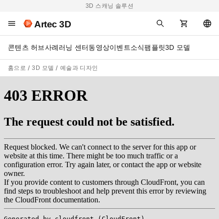
3D 스캐닝 솔루션
Artec 3D
콘텐츠 허브
사례
러닝 센터
동영상
이벤트
소식
팸플릿
3D 모델
홈으로
3D 모델
예술과 디자인