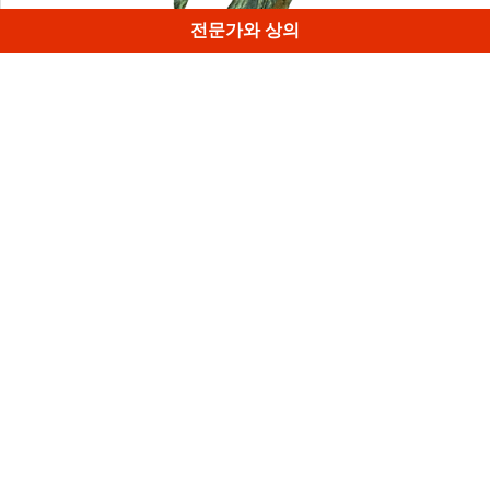
전문가와 상의
이 오래된 청동 투구의 내부는 매우 좁습니다. 다른 스캐너로
는 이런 좁은 공간을 작업할 수 없습니다.
1
/
4
Artec 3D의 월간 뉴스레터 구독 신청
유용한 가이드, 사용 방법 등
이메일