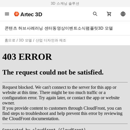
3D 스캐닝 솔루션
Artec 3D
콘텐츠 허브
사례
러닝 센터
동영상
이벤트
소식
팸플릿
3D 모델
홈으로
3D 모델
산업 디자인과 제조