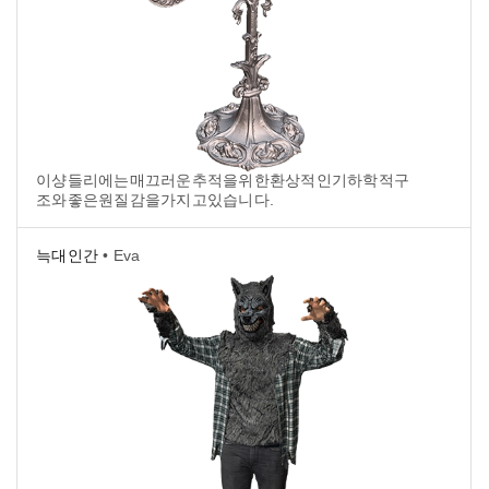
이샹들리에는매끄러운추적을위한환상적인기하학적구
조와좋은원질감을가지고있습니다.
늑대인간
• Eva