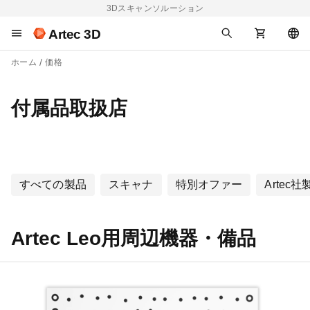
3Dスキャンソルーション
Artec 3D
ホーム
価格
付属品取扱店
すべての製品
スキャナ
特別オファー
Artec
Artec Leo用周辺機器・備品