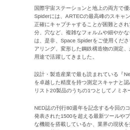
国際宇宙ステーションと地上の両方で優れ
Spiderには、ARTECの最高峰のス
正確にキャプチャすることが困難とされ
分、穴など、複雑なフォルムや細やかな
は、是非、Space Spiderをご使
アリング、変形した鋼鉄構造物の測定、
用途で活躍してきました。
設計・製造産業で最も読まれている『New Eq
を卓越した精度を持つ測定スキャナと認
リスト20製品のうちの1つとしてノミネ
NED誌の刊行80週年を記念する今回の
発表された1500を超える最新ツール
な機能を搭載しているか、業界の現状を