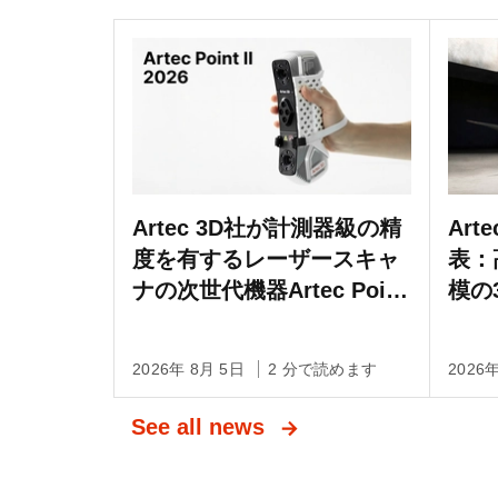
Artec 3D社が計測器級の精
Art
度を有するレーザースキャ
表：
ナの次世代機器Artec Point
模の
IIを発売
る測
Li
2026年 8月 5日
2 分で読めます
2026
See all news