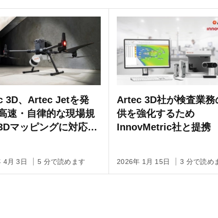
ec 3D、Artec Jetを発
Artec 3D社が検査業
高速・自律的な現場規
供を強化するため
3Dマッピングに対応す
InnovMetric社と提携
量グレードのモバイル
DARスキャナ
年 4月 3日
5 分で読めます
2026年 1月 15日
3 分で読め