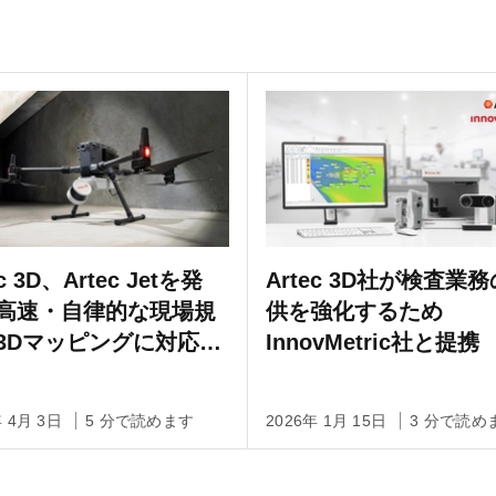
ec 3D、Artec Jetを発
Artec 3D社が検査業
高速・自律的な現場規
供を強化するため
3Dマッピングに対応す
InnovMetric社と提携
量グレードのモバイル
DARスキャナ
年 4月 3日
5 分で読めます
2026年 1月 15日
3 分で読め