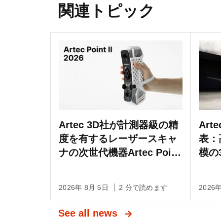
関連トピック
Artec 3D社が計測器級の精
Art
度を有するレーザースキャ
表：
ナの次世代機器Artec Point
模の
IIを発売
る測
Li
2026年 8月 5日
2 分で読めます
2026
See all news