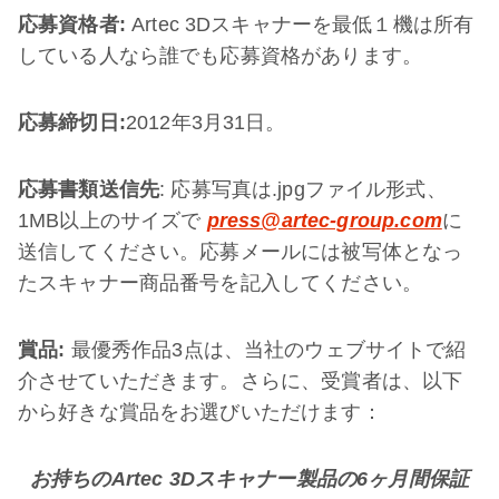
応募資格者
:
Artec 3Dスキャナーを最低１機は所有
している人なら誰でも応募資格があります。
応募締切日
:
2012年3月31日。
応募書類送信先
: 応募写真は.jpgファイル形式、
1MB以上のサイズで
press@artec-group.com
に
送信してください。応募メールには被写体となっ
たスキャナー商品番号を記入してください。
賞品
:
最優秀作品3点は、当社のウェブサイトで紹
介させていただきます。さらに、受賞者は、以下
から好きな賞品をお選びいただけます：
お持ちの
Artec 3D
スキャナー製品の
6
ヶ月間保証