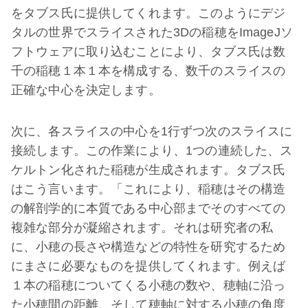
をタブス氏に提供してくれます。このようにデジ
タルの世界でスライスされた3Dの稲穂をImageJソ
フトウェアに取り込むことにより、タブス氏は数
千の稲穂１本１本を構成する、数千のスライスの
正確な中心を決定します。
次に、各スライスの中心を1行ずつ次のスライスに
接続します。この作業により、1つの連続した、ス
ケルトン化された稲穂が生成されます。タブス氏
はこう言います。「これにより、稲穂はその構造
の解剖学的に本質である中心部までそのすべての
複雑な部分が凝縮されます。それは研究者の私
に、小穂の長さや構造などの特性を研究するため
にまさに必要なものを提供してくれます。例えば
１本の稲穂についてくる小穂の数や、穂軸に沿っ
た小穂間の距離、そして穂軸に対する小穂の角度