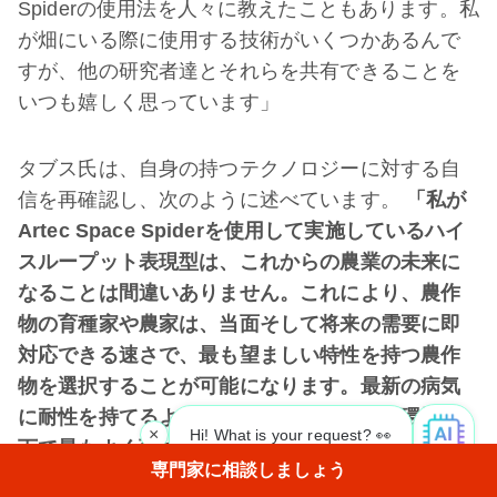
Spiderの使用法を人々に教えたこともあります。私
が畑にいる際に使用する技術がいくつかあるんで
すが、他の研究者達とそれらを共有できることを
いつも嬉しく思っています」
タブス氏は、自身の持つテクノロジーに対する自
信を再確認し、次のように述べています。
「私が
Artec Space Spiderを使用して実施しているハイ
スループット表現型は、これからの農業の未来に
なることは間違いありません。これにより、農作
物の育種家や農家は、当面そして将来の需要に即
対応できる速さで、最も望ましい特性を持つ農作
物を選択することが可能になります。最新の病気
に耐性を持てるようになったり、変化する環境の
×
Hi! What is your request? 👀
下で最もよく育つ農産物を生産できるようになっ
専門家に相談しましょう
たりするわけです。よって、選択的な意思決定を