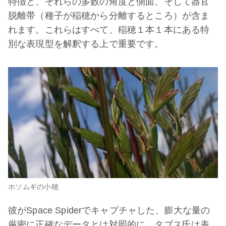
特徴と、それらの多数の角度と側面、そして器官
脱離帯（種子が稲穂から分離するところ）が含ま
れます。これらはすべて、稲穂１本１本にある特
別な表現型を解釈する上で重要です。
ホソムギの小穂
彼がSpace Spiderでキャプチャした、膨大な量の
厳密に正確なデータとは対照的に、タブス氏は表