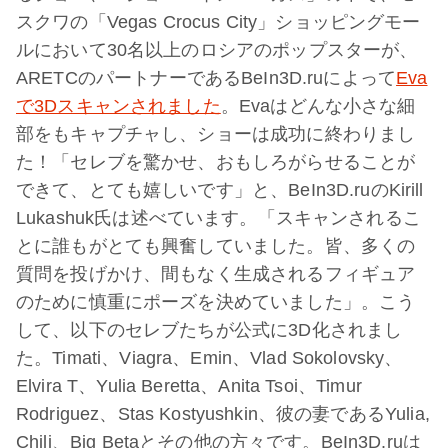
スクワの「Vegas Crocus City」ショッピングモー
ルにおいて30名以上のロシアのポップスターが、
ARETCのパートナーであるBeIn3D.ruによって
Eva
で3Dスキャンされました
。Evaはどんな小さな細
部をもキャプチャし、ショーは成功に終わりまし
た！「セレブを驚かせ、おもしろがらせることが
できて、とても嬉しいです」と、BeIn3D.ruのKirill
Lukashuk氏は述べています。「スキャンされるこ
とに誰もがとても興奮していました。皆、多くの
質問を投げかけ、間もなく生成されるフィギュア
のために慎重にポーズを決めていました」。こう
して、以下のセレブたちが公式に3D化されまし
た。Timati、Viagra、Emin、Vlad Sokolovsky、
Elvira T、Yulia Beretta、Anita Tsoi、Timur
Rodriguez、Stas Kostyushkin、彼の妻であるYulia,
Chili、Big Betaとその他の方々です。BeIn3D.ruは