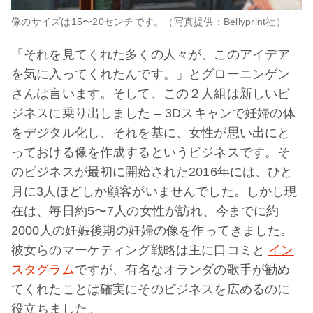
像のサイズは15〜20センチです。（写真提供：Bellyprint社）
「それを見てくれた多くの人々が、このアイデア
を気に入ってくれたんです。」とグローニンゲン
さんは言います。そして、この２人組は新しいビ
ジネスに乗り出しました – 3Dスキャンで妊婦の体
をデジタル化し、それを基に、女性が思い出にと
っておける像を作成するというビジネスです。そ
のビジネスが最初に開始された2016年には、ひと
月に3人ほどしか顧客がいませんでした。しかし現
在は、毎日約5〜7人の女性が訪れ、今までに約
2000人の妊娠後期の妊婦の像を作ってきました。
彼女らのマーケティング戦略は主に口コミと
イン
スタグラム
ですが、有名なオランダの歌手が勧め
てくれたことは確実にそのビジネスを広めるのに
役立ちました。