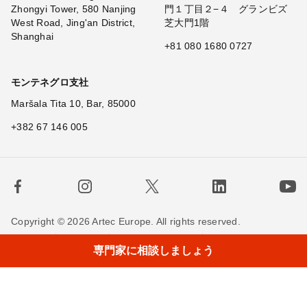
Zhongyi Tower, 580 Nanjing
門１丁目２−４ グランビズ
West Road, Jing'an District,
芝大門1階
Shanghai
+81 080 1680 0727
モンテネグロ支社
Maršala Tita 10, Bar, 85000
+382 67 146 005
Copyright © 2026 Artec Europe. All rights reserved.
×
Hi! What
|
利用規約
販売条件
個人情報保護方針
専門家に相談しましょう
Cookieの使用に関する方針
お問い合わせ