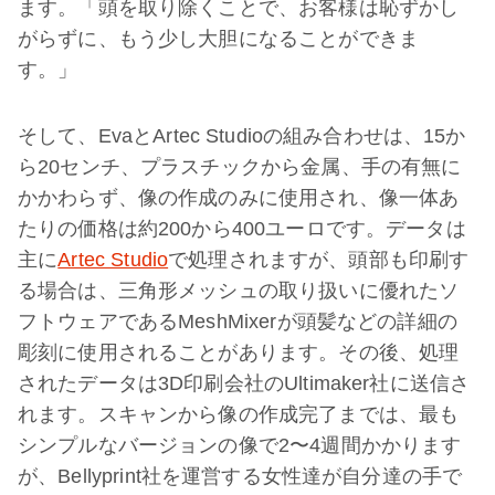
ます。「頭を取り除くことで、お客様は恥ずかし
がらずに、もう少し大胆になることができま
す。」
そして、EvaとArtec Studioの組み合わせは、15か
ら20センチ、プラスチックから金属、手の有無に
かかわらず、像の作成のみに使用され、像一体あ
たりの価格は約200から400ユーロです。データは
主に
Artec Studio
で処理されますが、頭部も印刷す
る場合は、三角形メッシュの取り扱いに優れたソ
フトウェアであるMeshMixerが頭髪などの詳細の
彫刻に使用されることがあります。その後、処理
されたデータは3D印刷会社のUltimaker社に送信さ
れます。スキャンから像の作成完了までは、最も
シンプルなバージョンの像で2〜4週間かかります
が、Bellyprint社を運営する女性達が自分達の手で