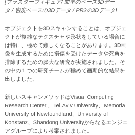
[
プラスターフィギュア
/
曲率のベース
3D
デー
タ
/
密度ベースの
3D
データ
/
PR2
の
3D
データ
]
オブジェクトを3Dスキャンすることは、オブジェ
クトが複雑なテクスチャや形状をしている場合に
は特に、極めて難しくなることがあります。3D画
像を生成するために損傷を受けたデータや死角を
排除するための膨大な研究が実施されました。そ
の中の１つの研究チームが極めて画期的な結果を
出しました。
新しいスキャンメソッドはVisual Computing
Research Center,、Tel-Aviv University、Memorial
University of Newfoundland、University of
Konstanz、Shandong Universityからなるエンジニ
アグループにより考案されました。