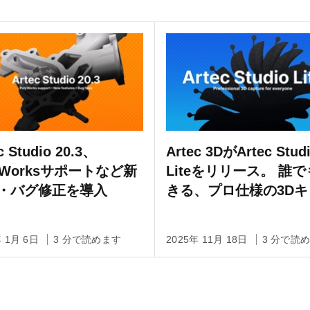
c Studio 20.3、
Artec 3DがArtec Stud
lyWorksサポートなど新
Liteをリリース。 誰
・バグ修正を導入
きる、プロ仕様の3Dキ
チャ
年 1月 6日
3 分で読めます
2025年 11月 18日
3 分で読