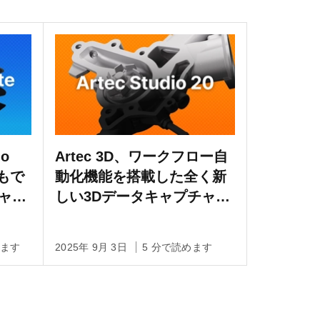
io
Artec 3D、ワークフロー自
でもで
動化機能を搭載した全く新
ャプ
しい3Dデータキャプチャお
よび処理用ソフトウェアの
Artec Studio 20をリリース
めます
2025年 9月 3日
5 分で読めます