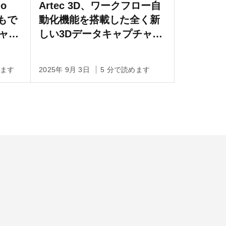
io
Artec 3D、ワークフロー自
でもで
動化機能を搭載した全く新
ャプ
しい3Dデータキャプチャお
よび処理用ソフトウェアの
Artec Studio 20をリリース
めます
2025年 9月 3日
5 分で読めます