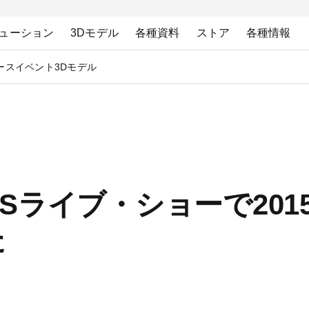
ューション
3Dモデル
各種資料
ストア
各種情報
ース
イベント
3Dモデル
がCESライブ・ショーで20
た