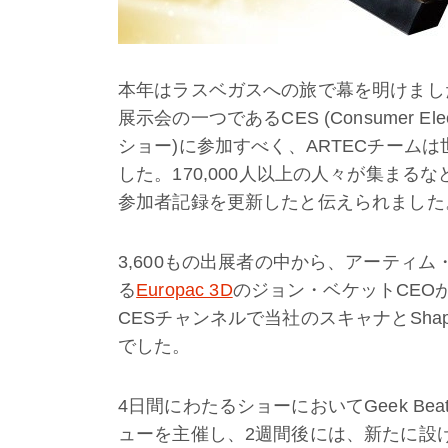
本年はラスベガスへの旅で幕を明けまし
展示会の一つである
CES (Consumer Ele
ショー
)
に参加すべく、
ARTEC
チームは
した。
170,000
人以上の人々が集まるな
参加者記録を更新したと伝えられました
3,600もの出展者の中から、アーティム
る
Europac 3D
のジョン・ベケットCEOが選
CESチャンネルで当社のスキャナとSha
でした。
4日間にわたるショーにおいてGeek Be
ューを主催し、2週間後には、新たに設け