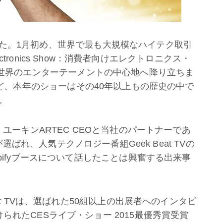
た。
1
月初め、世界で最も大規模なハイテク取引
ctronics Show
：消費者向けエレクトロニクス・
世界のエンターテーメントの中心地へ降り立ちま
ど、本年のショーはその
40
年以上もの歴史の中で
。
・ユーキンARTEC CEOと当社のパートナーであ
ばれ、人気テクノロジー番組Geek Beat TVの
pifyブースについて話したことは興奮する出来事
at TVは、選ばれた50組以上の出展者へのインタビ
られたCESライブ・ショー 2015最優秀賞受賞