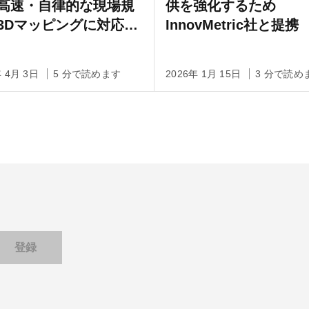
高速・自律的な現場規
供を強化するため
3Dマッピングに対応す
InnovMetric社と提携
量グレードのモバイル
DARスキャナ
年 4月 3日
5 分で読めます
2026年 1月 15日
3 分で読め