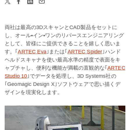
両社は最高の
3D
スキャンと
CAD
製品をセットに
し、オール
•
イン
•
ワンのリバースエンジニアリング
として、皆様にご提供できることを嬉しく思いま
す。｢
ARTEC Eva
｣または｢
ARTEC Spider
｣ハンド
ヘルドスキャナを使い最高水準の精度で表面をキ
ャプチャし、便利な機能が満載の直観的な｢
ARTEC
Studio 10
｣でデータを処理し、
3D Systems
社の
｢
Geomagic Design X
｣ソフトウェアで思い描くデ
ザインを現実化します。