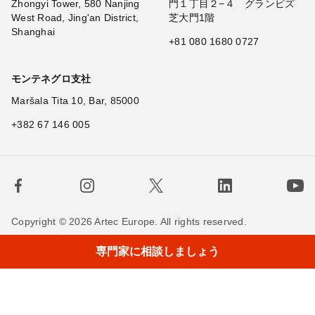
Zhongyi Tower, 580 Nanjing
門１丁目２−４ グランビズ
West Road, Jing'an District,
芝大門1階
Shanghai
+81 080 1680 0727
モンテネグロ支社
Maršala Tita 10, Bar, 85000
+382 67 146 005
Copyright © 2026 Artec Europe. All rights reserved.
×
Hi! What
|
利用規約
販売条件
個人情報保護方針
専門家に相談しましょう
Cookieの使用に関する方針
お問い合わせ