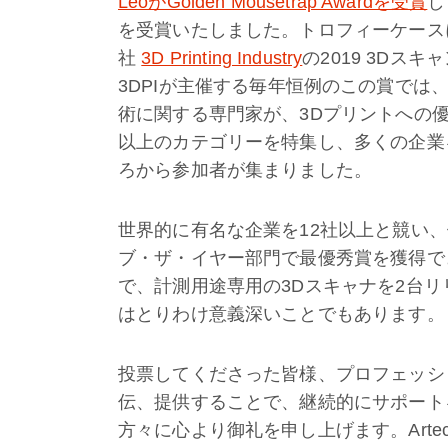
LeoがGolden Mousetrap Awardを受賞
し
を受賞いたしました。トロフィーケース
社
3D Printing Industry
の2019 3Dス
3DPIが主催する毎年恒例のこの賞では
術に関する専門家が、3Dプリントへの
以上のカテゴリーを特集し、多くの企業
ろから参加者が集まりました。
世界的に有名な企業を12社以上と競い、
ブ・ザ・イヤー部門で最優秀賞を獲得で
で、計測用途専用の3Dスキャナを2台
はとりわけ意義深いことでもあります。
投票してくださった皆様、プロフェッシ
伝、提供することで、継続的にサポート
方々に心より御礼を申し上げます。Art