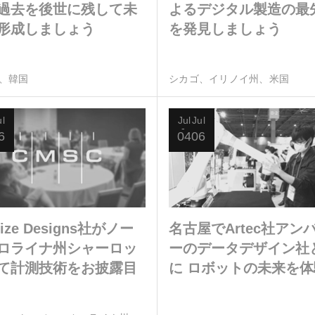
過去を後世に残して未
よるデジタル製造の最
形成しましょう
を発見しましょう
、韓国
シカゴ、イリノイ州、米国
ul
Jul
Jul
6
04
06
itize Designs社がノー
名古屋でArtec社アン
ロライナ州シャーロッ
ーのデータデザイン社
て計測技術をお披露目
に ロボットの未来を体