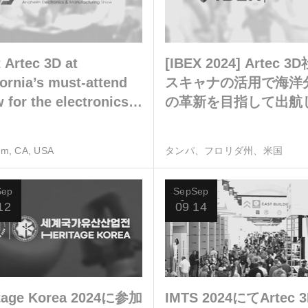
 Artec 3D at
[IBEX 2024] Artec 3
fornia’s must-attend
スキャナの活用で海洋
 for the electronics,
の革新を目指して出航
cal, and biotech
しょう
stries
im, CA, USA
タンパ、フロリダ州、米国
Sep
Sep
Sep
12
09
14
itage Korea 2024に参加
IMTS 2024にてArtec 