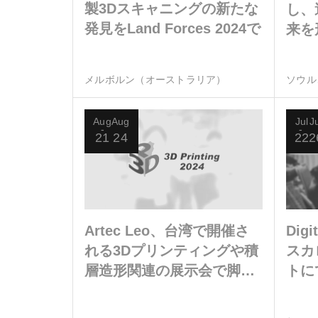
製3Dスキャニングの新たな
し、
発見をLand Forces 2024で
来を
メルボルン（オーストラリア）
ソウル
Aug
Aug
Jul
J
21
24
22
2
Artec Leo、台湾で開催さ
Dig
れる3Dプリンティングや積
スカ
層造形関連の展示会で脚光
トに
を浴びる