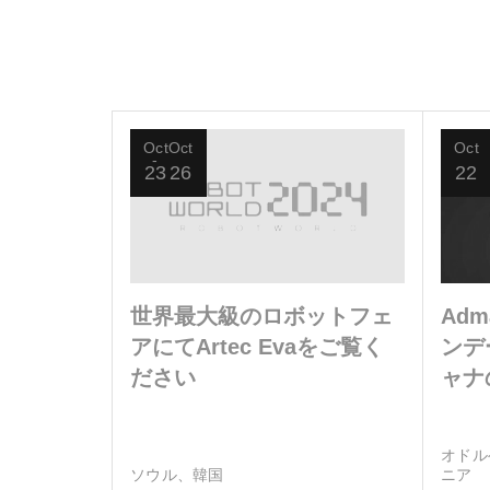
Oct
Oct
Oct
23
26
22
世界最大級のロボットフェ
Ad
アにてArtec Evaをご覧く
ンデー
ださい
ャナ
まし
オドル
ソウル、韓国
ニア