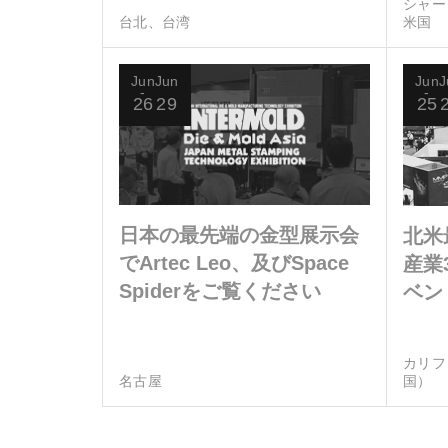
シャー
台北、台湾
米国
Jun
Jun
Jun
J
26
29
25
日本の最先端の金型展示会
北米
でArtec Leo、及びSpace
産業
Spiderをご覧ください
ベン
ャナ
カリフ
名古屋
国）