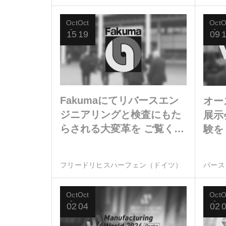
Oct
Oct
Oct
O
15
19
09
Fakumaにてリバースエン
オー
ジニアリングと検査にもた
展示会
らされる大変革を ご覧くだ
験を
さい
フリードリヒスハーフェン（ドイツ）
パース
Oct
Oct
Oct
O
02
04
02