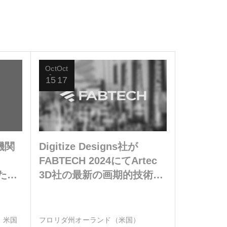
Oct
Oct
15
17
機関
Digitize Designs社が
、
FABTECH 2024にてArtec
いたス
3D社の最新の画期的技術を
しょ
ご紹介
、米国
フロリダ州オーランド（米国）