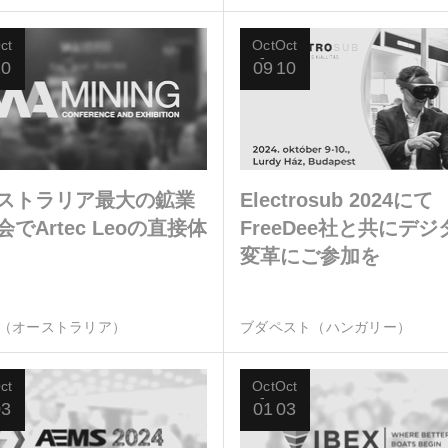
ct
Oct
Oct
10
09
10
ストラリア最大の鉱業
Electrosub 2024にて
でArtec Leoの直接体
FreeDee社と共にデジ
変革にご参加を
（オーストラリア）
ブダペスト（ハンガリー）
ct
Oct
Oct
03
01
03