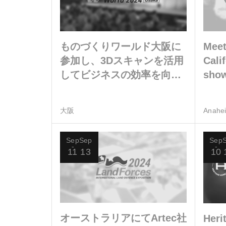
ものづくりワールド大阪に
Meet
参加し、3Dスキャンを活用
Cali
してビジネスの効率を向上
show
させる方法を見つけましょ
medi
う
indu
大阪
Anahe
Sep
Sep
Sep
11
13
10
オーストラリアにてArtec社
Her