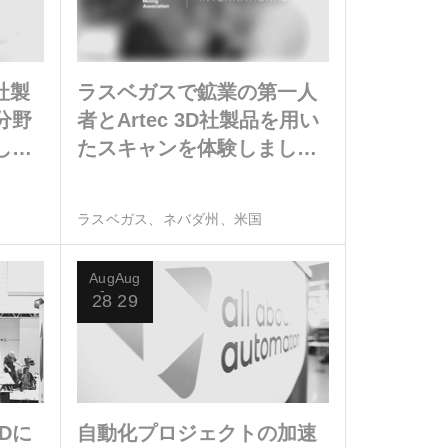
D社製
ラスベガスで鉱業の第一人
分野
者とArtec 3D社製品を用い
しま
たスキャンを体験しましょ
う
ラスベガス、ネバダ州、米国
Aug
Aug
28
29
3Dに
自動化プロジェクトの加速