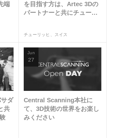
先端
を目指す方は、Artec 3Dの
パートナーと共にチューリ
ッヒでのイベントにお越し
ください
チューリッヒ、スイス
Jun
27
バサダ
Central Scanning本社に
と共
て、3D技術の世界をお楽し
験
みください