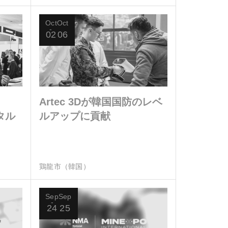
Oct
Oct
02
06
Artec 3Dが韓国国防のレベ
タル
ルアップに貢献
鶏龍市（韓国）
Sep
Sep
24
25