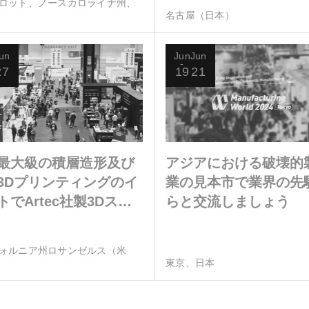
ロット、ノースカロライナ州、
名古屋（日本）
un
Jun
Jun
27
19
21
最大級の積層造形及び
アジアにおける破壊的
3Dプリンティングのイ
業の見本市で業界の先
トでArtec社製3Dスキ
らと交流しましょう
をお試しください
ォルニア州ロサンゼルス（米
東京、日本