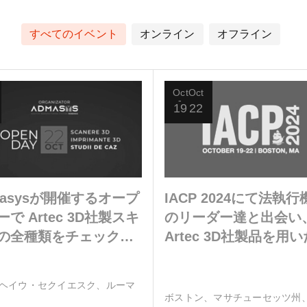
すべてのイベント
オンライン
オフライン
Oct
Oct
19
22
masysが開催するオープ
IACP 2024にて法執行
で Artec 3D社製スキ
のリーダー達と出会い
の全種類をチェックし
Artec 3D社製品を用
ょう
キャンについて学びま
う
ヘイウ・セクイエスク、ルーマ
ボストン、マサチューセッツ州