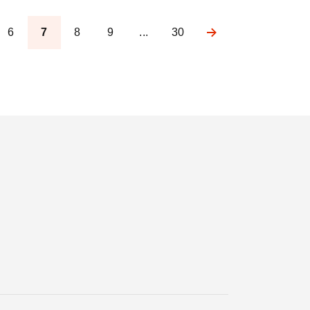
6
7
8
9
...
30