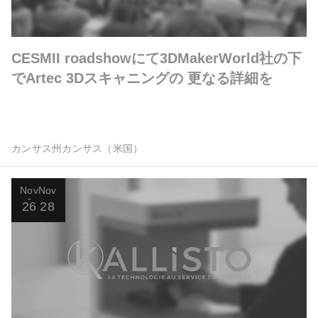
CESMII roadshowにて3DMakerWorld社の下
でArtec 3Dスキャニングの 更なる詳細を
カンサス州カンサス（米国）
Nov
Nov
26
28