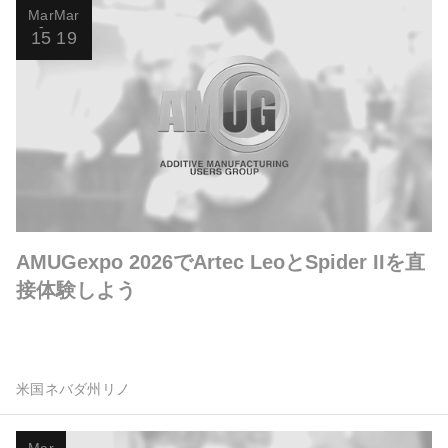
Mar
Mar
15
19
AMUGexpo 2026でArtec LeoとSpider IIを直
接体験しよう
米国ネバダ州リノ