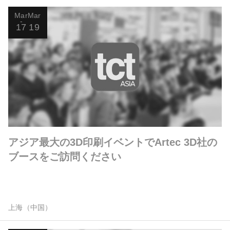
Mar
Mar
17
19
アジア最大の3D印刷イベントでArtec 3D社の
ブースをご訪問ください
上海（中国）