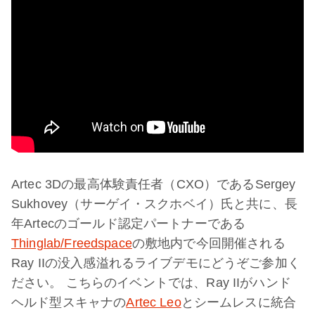
Artec 3Dの最高体験責任者（CXO）であるSergey
Sukhovey（サーゲイ・スクホベイ）氏と共に、長
年Artecのゴールド認定パートナーである
Thinglab/Freedspace
の敷地内で今回開催される
Ray IIの没入感溢れるライブデモにどうぞご参加く
ださい。 こちらのイベントでは、Ray IIがハンド
ヘルド型スキャナの
Artec Leo
とシームレスに統合