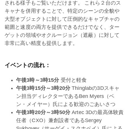
される様子もご覧いただけます。 これら２台のス
キャナを併用することで、特定のシーンの全貌や
大型オブジェクトに対して圧倒的なキャプチャの
範囲と速度の両方を提供できるだけでなく、ター
ゲットの領域やオクルージョン（遮蔽）に対して
非常に高い精度も提供します。
イベントの流れ：
午後3時～3時15分
受付と軽食
午後3時15分～3時20分
Thinglabの3Dスキャ
ン担当ディレクターであるBen Myers（ベ
ン・メイヤー）氏による歓迎のごあいさつ
午後3時20分～3時50分
Artec 3Dの最高体験責
任者（CXO）兼創設者であるSergey
Sukhovey（サーゲイ・スクホベイ）氏による