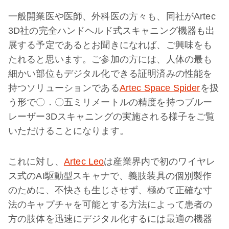
一般開業医や医師、外科医の方々も、同社がArtec
3D社の完全ハンドヘルド式スキャニング機器も出
展する予定であるとお聞きになれば、ご興味をも
たれると思います。ご参加の方には、人体の最も
細かい部位もデジタル化できる証明済みの性能を
持つソリューションである
Artec Space Spider
を扱
う形で〇．〇五ミリメートルの精度を持つブルー
レーザー3Dスキャニングの実施される様子をご覧
いただけることになります。
これに対し、
Artec Leo
は産業界内で初のワイヤレ
ス式のAI駆動型スキャナで、義肢装具の個別製作
のために、不快さも生じさせず、極めて正確な寸
法のキャプチャを可能とする方法によって患者の
方の肢体を迅速にデジタル化するには最適の機器