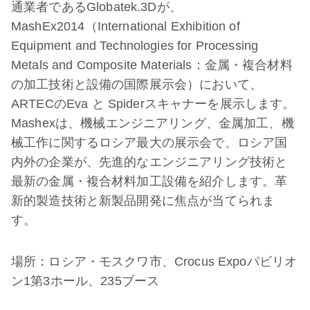
通業者である
Globatek.3D
が、
MashEx2014
（
International Exhibition of
Equipment and Technologies for Processing
Metals and Composite Materials
：金属・複合材料
の加工技術と設備の国際展示会）において、
ARTEC
の
Eva
と
Spider
スキャナーを展示します。
Mashex
は、機械エンジニアリング、金属加工、機
械工作に関するロシア最大の展示会で、ロシア国
内外の企業が、先進的なエンジニアリング技術と
最新の金属・複合材料加工設備を紹介します。革
新的製造技術と新製品開発に焦点が当てられま
す。
場所：ロシア・モスクワ市、
Crocus Expo
パビリオ
ン
1
第
3
ホール、
235
ブース