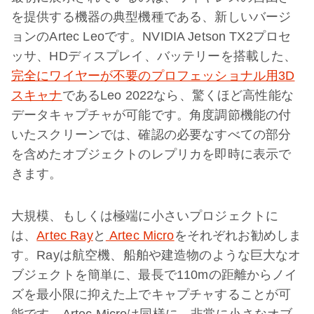
を提供する機器の典型機種である、新しいバージ
ョンのArtec Leoです。NVIDIA Jetson TX2プロセ
ッサ、HDディスプレイ、バッテリーを搭載した、
完全にワイヤーが不要のプロフェッショナル用3D
スキャナ
であるLeo 2022なら、驚くほど高性能な
データキャプチャが可能です。角度調節機能の付
いたスクリーンでは、確認の必要なすべての部分
を含めたオブジェクトのレプリカを即時に表示で
きます。
大規模、もしくは極端に小さいプロジェクトに
は、
Artec Ray
と
Artec Micro
をそれぞれお勧めしま
す。Rayは航空機、船舶や建造物のような巨大なオ
ブジェクトを簡単に、最長で110mの距離からノイ
ズを最小限に抑えた上でキャプチャすることが可
能です。Artec Microは同様に、非常に小さなオブ