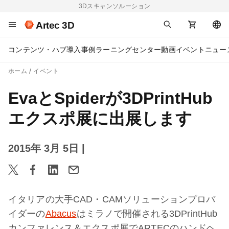
3Dスキャンソルーション
Artec 3D
コンテンツ・ハブ
導入事例
ラーニングセンター
動画
イベント
ニュー
ホーム
イベント
EvaとSpiderが3DPrintHub
エクスポ展に出展します
2015年 3月 5日
|
イタリアの大手CAD・CAMソリューションプロバ
イダーの
Abacus
はミラノで開催される3DPrintHub
カンファレンス＆エクスポ展でARTECのハンドヘ