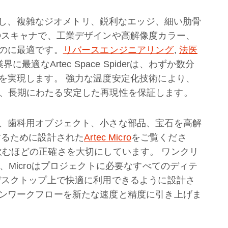
し、複雑なジオメトリ、鋭利なエッジ、細い肋骨
Dスキャナで、工業デザインや高解像度カラー、
のに最適です。
リバースエンジニアリング
,
法医
適なArtec Space Spiderは、わずか数分
を実現します。 強力な温度安定化技術により、
を受けず、長期にわたる安定した再現性を保証します。
、歯科用オブジェクト、小さな部品、宝石を高解
するために設計された
Artec Micro
をご覧くださ
と息を飲むほどの正確さを大切にしています。 ワンクリ
、Microはプロジェクトに必要なすべてのディテ
デスクトップ上で快適に利用できるように設計さ
ンワークフローを新たな速度と精度に引き上げま