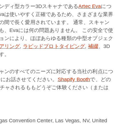
ンディ型カラー3Dスキャナである
Artec Eva
につ
vaは使いやすく正確であるため、さまざまな業界
の間で長く愛用されています。 通常、スキャン
、Evaには何の問題ありません。 この安全で使
ョンにより、ほぼあらゆる種類の中型オブジェク
アリング
,
ラピッドプロトタイピング
,
補綴
、3D
す。
ャンのすべてのニーズに対応する当社の利点につ
緒にお話させてください。
Shapify Booth
で、どの
プチャされるももどうぞご体験ください（または
egas Convention Center, Las Vegas, NV, United