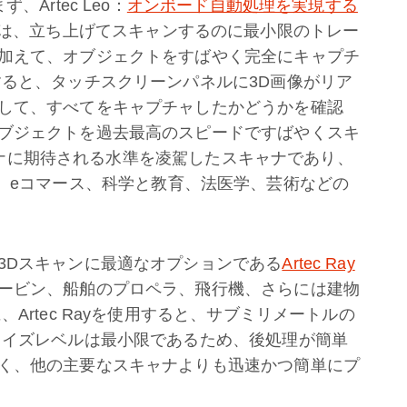
Artec Leo：
オンボード自動処理を実現する
oでは、立ち上げてスキャンするのに最小限のトレー
加えて、オブジェクトをすばやく完全にキャプチ
すると、タッチスクリーンパネルに3D画像がリア
して、すべてをキャプチャしたかどうかを確認
ブジェクトを過去最高のスピードですばやくスキ
スキャナに期待される水準を凌駕したスキャナであり、
、eコマース、科学と教育、法医学、芸術などの
3Dスキャンに最適なオプションである
Artec Ray
ービン、船舶のプロペラ、飛行機、さらには建物
Artec Rayを使用すると、サブミリメートルの
ノイズレベルは最小限であるため、後処理が簡単
く、他の主要なスキャナよりも迅速かつ簡単にプ