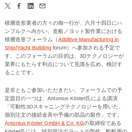
積層造形業者の方々の御一行が、六月十四日にハ
ンブルクへ向かい、造船／ヨット製作業における
積層造形フォーラム（
Additive Manufacturing in
Ship/Yacht Building
forum）へ参加される予定で
す。このフォーラムの目的は、3Dテクノロジーが
業界にもたらす利点について見識を広め、検討す
ることです。
是非ともご参加いただきたい、フォーラムでの予
定題目の一つは、Antonius Köster氏による講演
「可動性3Dスキャニングテクノロジーを用いた、
個別注文の接続金具や予備の部品の製作」です。
Antonius Köster GmbH & Co. KG
の取締役である
Köster氏には、特別発注のヨットの製作、船舶用の