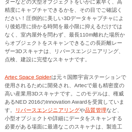
ターなどの大型オブジェクトをいかに素早く、高
精度にキャプチャできるかを、その目でご確認く
ださい！圧倒的に美しい3Dデータキャプチャによ
り後処理に掛かる時間を最小限に抑えるだけでは
なく、室内屋外を問わず、最長110m離れた場所か
らオブジェクトをスキャンできるこの長距離レー
ザー3Dスキャナは、リバースエンジニアリング、
点検、建設に完璧なスキャナです。
Artec Space Spider
は元々国際宇宙ステーションで
使用されるために開発され、Artecで最も精密度の
高い産業用3Dスキャナです。このモデルは、権威
あるNED 2016のInnovation Awardを受賞していま
す。
リバースエンジニアリング
や
品質管理
など、
小型オブジェクトや詳細にデータをスキャンする
必要がある場面に最適なこのスキャナは、製造工