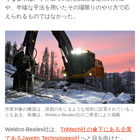
や、半端な手法を用いたその場限りのやり方で応
えられるものではなかった。
作業対象の機器は、課題の生じるような箇所に設置されているこ
ともある。画像は、Weldco-Beales社のご厚意により掲載
Weldco-Beales社は、
TriMech社の傘下にある企業
であるJavelin Technologies社
へと目を向けた。