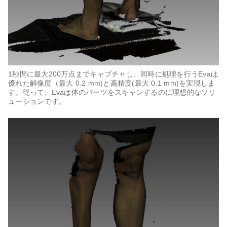
1秒間に最大200万点までキャプチャし、同時に処理を行うEvaは
優れた解像度（最大 0.2 mm)と高精度(最大 0.1 mm)を実現しま
す。従って、Evaは体のパーツをスキャンするのに理想的なソリ
ューションです。​