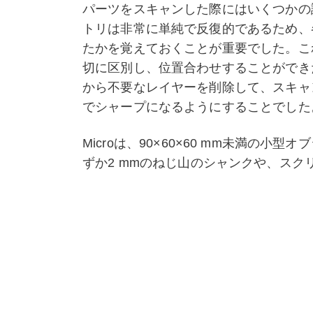
パーツをスキャンした際にはいくつかの
トリは非常に単純で反復的であるため、
たかを覚えておくことが重要でした。こ
切に区別し、位置合わせすることができ
から不要なレイヤーを削除して、スキャ
でシャープになるようにすることでした
Microは、90×60×60 mm未満の
ずか2 mmのねじ山のシャンクや、ス
し、優れた仕事をしました。わずか数分
グ、または品質検査の準備ができた、高
このモデルについてのさらに詳しい情報
式でこのモデルをダウンロードし、そち
プロードしてみてください。