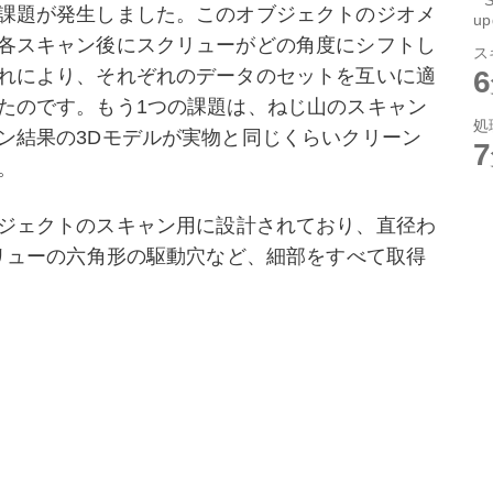
課題が発生しました。このオブジェクトのジオメ
up
各スキャン後にスクリューがどの角度にシフトし
ス
れにより、それぞれのデータのセットを互いに適
たのです。もう1つの課題は、ねじ山のスキャン
処
ン結果の3Dモデルが実物と同じくらいクリーン
。
小型オブジェクトのスキャン用に設計されており、直径わ
クリューの六角形の駆動穴など、細部をすべて取得
で、リバースエンジニアリングやプロトタイピン
精度の3Dモデルが出来上がったのです。
をお求めですか？是非、ご希望の3Dファイル形
らをお好きな3Dモデリングソフトウェアにアッ