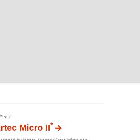
キャナ
*
rtec Micro II
Scanned by legacy scanner Artec Micro now