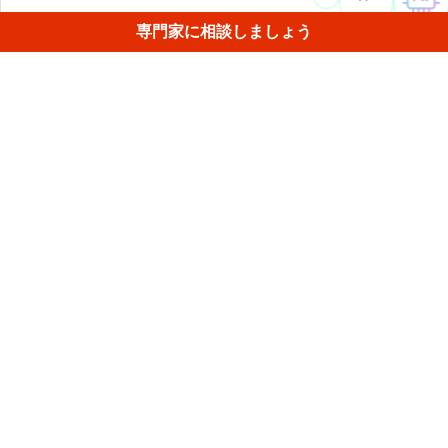
専門家に相談しましょう
Artec LeoとRay II による最高の解像度データを使用したこ
の巨大なトラックのデジタル化は、迅速かつ簡単に行うこ
とができ、驚異的なレベルの詳細を含むシミュレーション
用モデルを提供しました。
1
/
4