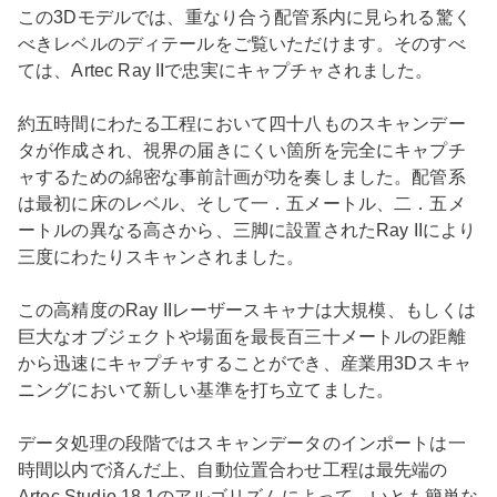
この3Dモデルでは、重なり合う配管系内に見られる驚く
べきレベルのディテールをご覧いただけます。そのすべ
ては、Artec Ray IIで忠実にキャプチャされました。
約五時間にわたる工程において四十八ものスキャンデー
タが作成され、視界の届きにくい箇所を完全にキャプチ
ャするための綿密な事前計画が功を奏しました。配管系
は最初に床のレベル、そして一．五メートル、二．五メ
ートルの異なる高さから、三脚に設置されたRay IIにより
三度にわたりスキャンされました。
この高精度のRay IIレーザースキャナは大規模、もしくは
巨大なオブジェクトや場面を最長百三十メートルの距離
から迅速にキャプチャすることができ、産業用3Dスキャ
ニングにおいて新しい基準を打ち立てました。
データ処理の段階ではスキャンデータのインポートは一
時間以内で済んだ上、自動位置合わせ工程は最先端の
Artec Studio 18.1のアルゴリズムによって、いとも簡単な