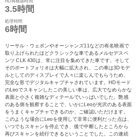
HD再構築時間
3.5時間
処理時間
6時間
リーサル・ウェポンやオーシャンズ11などの有名映画で
取り上げられたほどクラシックな車であるメルセデスベ
ンツ CLK 430は、常に注目を集めてきた車です。そして
そのポートフォリオは大幅に拡大され、この車は3Dモデ
ルとしてのディスプレイで人々に楽しんでもらうため、
完全な形でデジタルキャプチャされています。HDモード
のLeoでスキャンしたこの美しい車は、広大でなめらかな
表面と小さく複雑なディテールでいっぱいでした。艶感
のある側を観察することで、いかにLeoが光沢のある表面
をうまくキャプチャできるのか、ご確認いただけます。
このような場合にLeoを使用して非常に便利だった点は、
いつでもスキャンを停止でき、後で中断したところから
再びスキャンを続行できるということでした。この連続