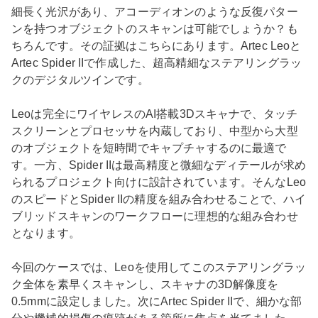
細長く光沢があり、アコーディオンのような反復パター
ンを持つオブジェクトのスキャンは可能でしょうか？も
ちろんです。その証拠はこちらにあります。Artec Leoと
Artec Spider IIで作成した、超高精細なステアリングラッ
クのデジタルツインです。
Leoは完全にワイヤレスのAI搭載3Dスキャナで、タッチ
スクリーンとプロセッサを内蔵しており、中型から大型
のオブジェクトを短時間でキャプチャするのに最適で
す。一方、Spider IIは最高精度と微細なディテールが求め
られるプロジェクト向けに設計されています。そんなLeo
のスピードとSpider IIの精度を組み合わせることで、ハイ
ブリッドスキャンのワークフローに理想的な組み合わせ
となります。
今回のケースでは、Leoを使用してこのステアリングラッ
ク全体を素早くスキャンし、スキャナの3D解像度を
0.5mmに設定しました。次にArtec Spider IIで、細かな部