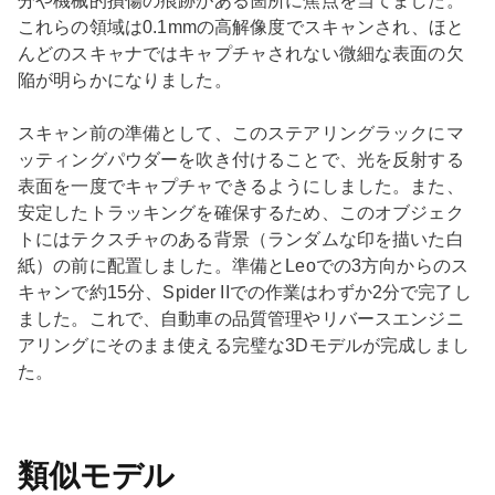
分や機械的損傷の痕跡がある箇所に焦点を当てました。
これらの領域は0.1mmの高解像度でスキャンされ、ほと
んどのスキャナではキャプチャされない微細な表面の欠
陥が明らかになりました。
スキャン前の準備として、このステアリングラックにマ
ッティングパウダーを吹き付けることで、光を反射する
表面を一度でキャプチャできるようにしました。また、
安定したトラッキングを確保するため、このオブジェク
トにはテクスチャのある背景（ランダムな印を描いた白
紙）の前に配置しました。準備とLeoでの3方向からのス
キャンで約15分、Spider IIでの作業はわずか2分で完了し
ました。これで、自動車の品質管理やリバースエンジニ
アリングにそのまま使える完璧な3Dモデルが完成しまし
た。
類似モデル