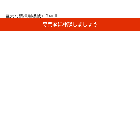
巨大な清掃用機械
• Ray II
専門家に相談しましょう
Artec Leo、及びArtec Ray IIによりキャプチャされた、この
巨大な後処理用装置は工場内から移動させることなく販売